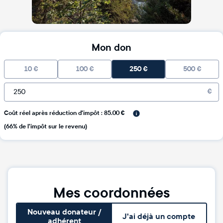
Mon don
10
€
100
€
250
€
500
€
€
Coût réel après réduction d'impôt : 85.00 €
(66% de l'impôt sur le revenu)
Mes coordonnées
Nouveau donateur /
J'ai déjà un compte
adhérent