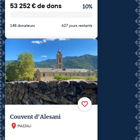
53 252
€
de dons
10
%
148 donateurs
627 jours restants
Couvent d'Alesani
PIAZZALI