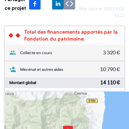
ce projet
Mise à jour le
20/05/2026
15:12
Total des financements apportés par la
Fondation du patrimoine
3 320
€
Collecte en cours
10 790
€
Mécénat et autres aides
14 110
€
Montant global