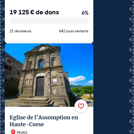
19 125
€
de dons
6
%
21 donateurs
642 jours restants
Eglise de l’Assomption en
Haute-Corse
PRUNO