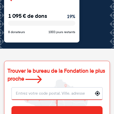
1 095
€
de dons
19
%
8 donateurs
1003 jours restants
Trouver le bureau de la Fondation le plus
proche
Localisation