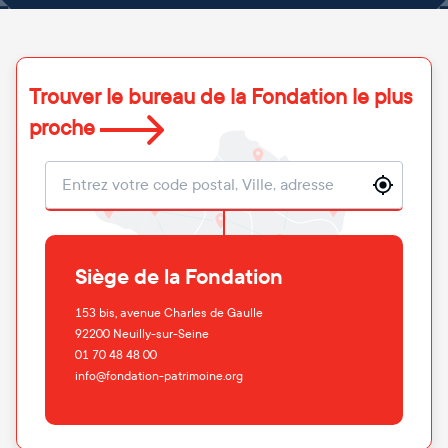
Trouver le bureau de la Fondation le plus
proche
Localisation
Siège de la Fondation
153 bis, avenue Charles de Gaulle
92200
Neuilly-sur-Seine
01 70 48 48 00
info@fondation-patrimoine.org