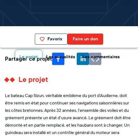
Favoris
Faire un don
Le projet
Les actualités
Les commentaires
Partager ce projet
Le projet
Le bateau Cap Sizun, véritable emblème du port d’Audierne, doit
être remis en état pour continuer ses navigations saisonnières sur
les côtes bretonnes. Après 32 années, l’ensemble des voiles et du
gréement présente un état d’usure avancé. Le gréement doit être
démonté et en partie remplacé, et les haubans sont à changer. Un
guindeau sera installé et un contrôle général du moteur sera