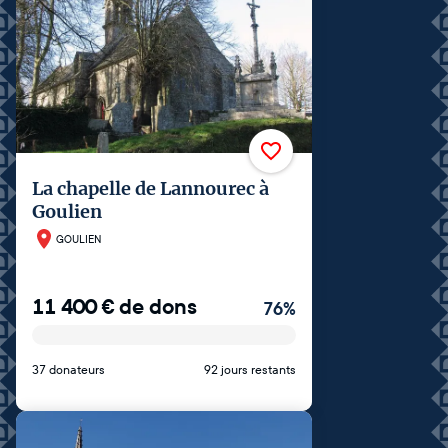
La chapelle de Lannourec à
Goulien
GOULIEN
11 400
€
de dons
76
%
37 donateurs
92 jours restants