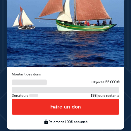
Montant des dons
Objectif
55 000
€
Donateurs
198
jours restants
Faire un don
Paiement 100% sécurisé