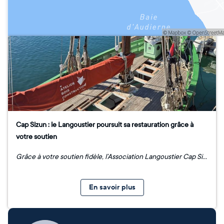
Cap Sizun : le Langoustier poursuit sa restauration grâce à
votre soutien
Grâce à votre soutien fidèle, l’Association Langoustier Cap Sizun poursuit depuis bientôt deux ans un ambitieux programme de restauration du bateau, avec l’appui du Département du Finistère, de la Région Bretagne, des communes d’Audierne et du Cap Sizun, ainsi que de la Fondation du patrimoine. L’objectif : redonner toute sa splendeur au langoustier d’ici 2026, année qui verra notamment l’installation d’une nouvelle grand-voile. Ces derniers mois, plusieurs étapes importantes ont été franchies : pose d’un guindeau, confection de nouvelles voiles d’avant et de tauds de protection, révision du moteur, remplacement de la corne et du gui à rouleau. Cet hiver, les bénévoles et artisans procéderont au changement du gréement dormant. Cependant, des travaux supplémentaires ont dû être engagés après la découverte de fuites sur le pont, susceptibles d’altérer la structure du bateau. Le Chantier Le Vivier, à Lesconil, réalise actuellement la réfection partielle du pont et des hiloires de claire-voie. Parallèlement, la mise aux normes du circuit électrique et le remplacement d’éléments de sécurité seront effectués cet hiver par une entreprise de Douarnenez. Ces interventions, non prévues initialement dans le plan de financement, représentent un défi supplémentaire. L’association fait donc à nouveau appel à votre générosité pour préserver ce précieux témoin des traditions maritimes du Cap Sizun et transmettre aux jeunes générations les savoir-faire liés à la pêche et à la navigation d’autrefois.
En savoir plus