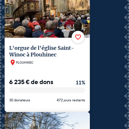
L'orgue de l'église Saint-
Winoc à Plouhinec
PLOUHINEC
6 235
€
de dons
11
%
30 donateurs
472 jours restants