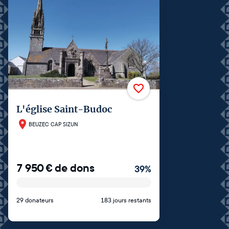
L'église Saint-Budoc
BEUZEC CAP SIZUN
7 950
€
de dons
39
%
29 donateurs
183 jours restants