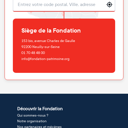
Localisation
Siège de la Fondation
153 bis, avenue Charles de Gaulle
92200
Neuilly-sur-Seine
01 70 48 48 00
info@fondation-patrimoine.org
Découvrir la Fondation
Qui sommes-nous ?
Notre organisation
Nos partenaires et mécènes