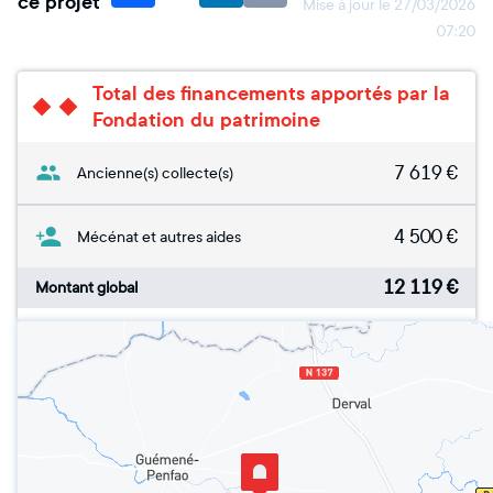
ce projet
Mise à jour le
27/03/2026
07:20
Total des financements apportés par la
Fondation du patrimoine
7 619
€
Ancienne(s) collecte(s)
4 500
€
Mécénat et autres aides
12 119
€
Montant global