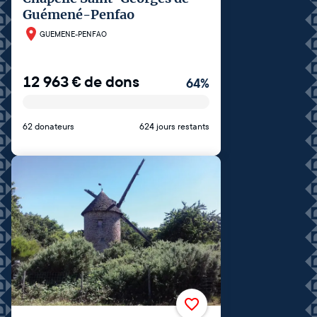
Guémené-Penfao
GUEMENE-PENFAO
12 963
€
de dons
64
%
62 donateurs
624 jours restants