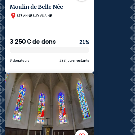
Moulin de Belle Née
STE ANNE SUR VILAINE
3 250
€
de dons
21
%
9 donateurs
283 jours restants