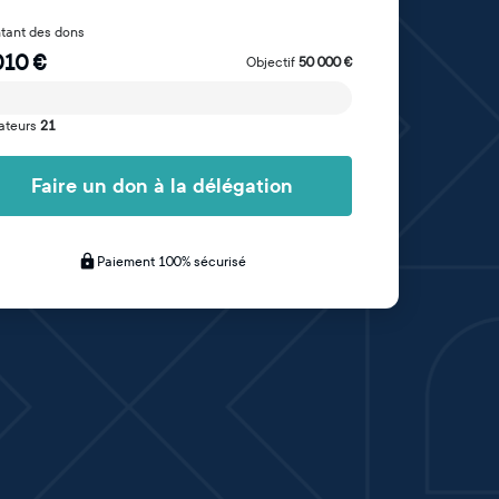
tant des dons
010
€
Objectif
50 000
€
ateurs
21
Faire un don à la délégation
Paiement 100% sécurisé