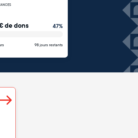
TANCES
€
de dons
47
%
urs
98 jours restants