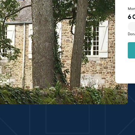
Mon
6 
Don