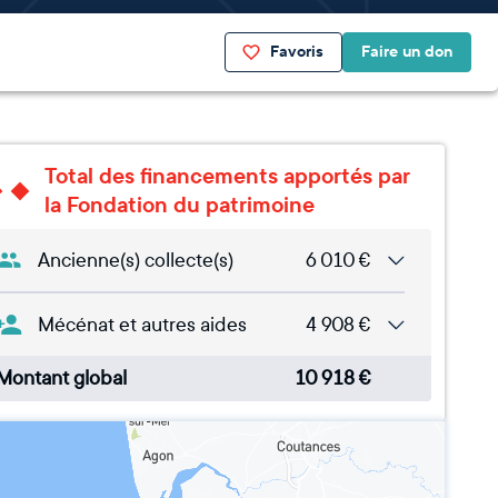
Favoris
Faire un don
Total des financements apportés par
la Fondation du patrimoine
Ancienne(s) collecte(s)
6 010
€
Mécénat et autres aides
4 908
€
Montant global
10 918
€