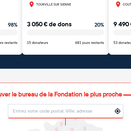
TOURVILLE SUR SIENNE
COU
3 050
€
de dons
9 490
98
%
20
%
rs restants
15 donateurs
681 jours restants
53 donate
uver le bureau de la Fondation le plus proche
Localisation