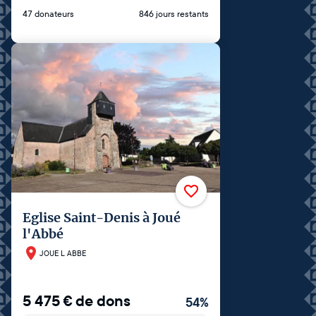
47 donateurs
846 jours restants
Eglise Saint-Denis à Joué
l'Abbé
JOUE L ABBE
5 475
€
de dons
54
%