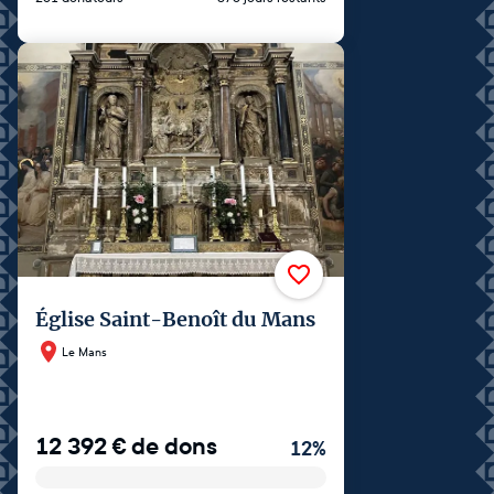
Église Saint-Benoît du Mans
Le Mans
12 392
€
de dons
12
%