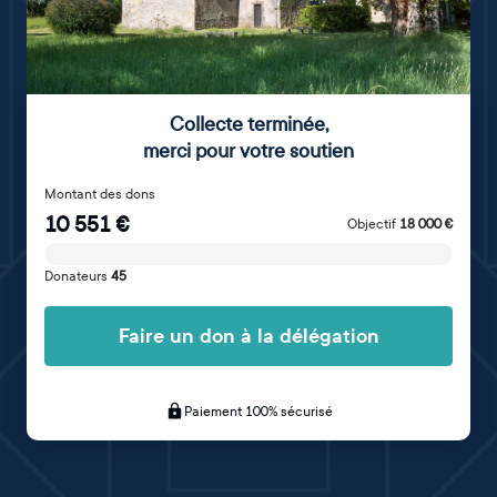
Collecte terminée
,
merci pour votre soutien
Montant des dons
10 551
€
Objectif
18 000
€
Donateurs
45
Faire un don à la délégation
Paiement 100% sécurisé