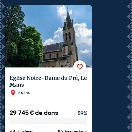
Eglise Notre-Dame du Pré, Le
Mans
LE MANS
29 745
€
de dons
59
%
201 donateurs
876 jours restants