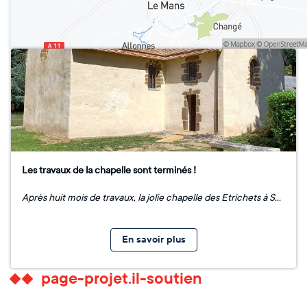
Les travaux de la chapelle sont terminés !
Après huit mois de travaux, la jolie chapelle des Etrichets à Saint-Saturnin a été inaugurée en octobre 2023. Les propriétaires, Éric et Roselyne BIGOURDAN, ont ainsi fêté la fin du chantier. A cette occasion, ils ont pu remercier les entreprises et artisans intervenus sur la chapelle, ainsi que les donateurs, mécènes et partenaires publics. Les travaux, qui avaient débuté en décembre 2022, ont pris fin au mois d'août 2023. La première tranche des travaux a porté sur une importante restauration structurelle de la chapelle. L'entreprise Cruard est ainsi intervenue sur la charpente et la menuiserie, pendant que la société Glot s'est chargé des travaux de couverture. Au cours de la seconde phase du chantier, l'atelier LVI, dirigé par Virginie Leliepvre, a restauré les différents vitraux de la chapelle. Les travaux de maçonnerie ont été menés par l'entreprise Hardouin. Enfin, Arthéma, une entreprise de restauration de peintures, s'est occupé de tous les décors de la voute et des murs de la chapelle. Ce chantier de sauvegarde a permis de redonner vie à cette chapelle sarthoise. Ses propriétaires pourront ainsi continuer d'accueillir des visiteurs et partager leur passion pour ce joyau architectural.
En savoir plus
page-projet.il-soutien