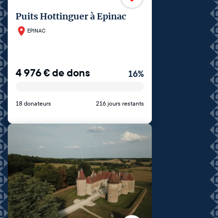
Puits Hottinguer à Epinac
EPINAC
4 976
€
de dons
16
%
18 donateurs
216 jours restants