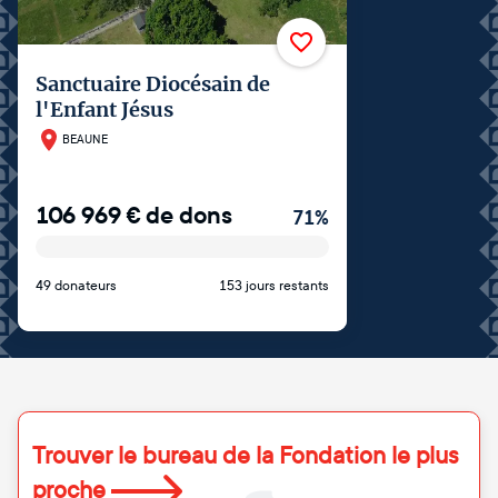
Sanctuaire Diocésain de
l'Enfant Jésus
BEAUNE
106 969
€
de dons
71
%
49 donateurs
153 jours restants
Trouver le bureau de la Fondation le plus
proche