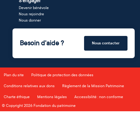
S'engager
Devenir bénévole
Nous rejoindre
Nous donner
Besoin d'aide ?
Nous contacter
Plan du site
Politique de protection des données
Conditions relatives aux dons
Règlement de la Mission Patrimoine
Charte éthique
Mentions légales
Accessibilité : non conforme
© Copyright 2026 Fondation du patrimoine