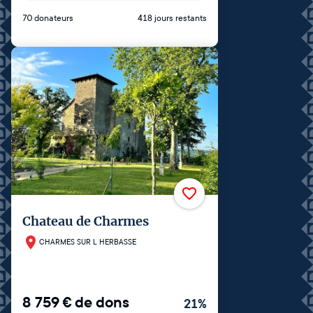
70 donateurs
418 jours restants
Chateau de Charmes
CHARMES SUR L HERBASSE
8 759
€
de dons
21
%