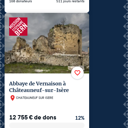
168 donateurs
511 jours restants
Abbaye de Vernaison à
Châteauneuf-sur-Isère
CHATEAUNEUF SUR ISERE
12 755
€
de dons
12
%