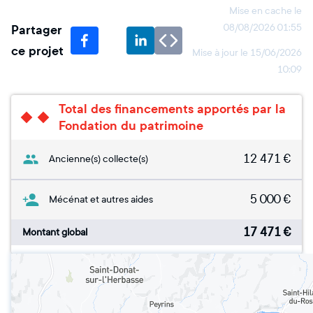
Mise en cache le
Partager
08/08/2026 01:55
ce projet
Mise à jour le
15/06/2026
10:09
Total des financements apportés par la
Fondation du patrimoine
12 471
€
Ancienne(s) collecte(s)
5 000
€
Mécénat et autres aides
17 471
€
Montant global