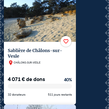
Sablière de Châlons-sur-
Vesle​
CHÂLONS-SUR-VESLE
4 071
€
de dons
40
%
32 donateurs
511 jours restants