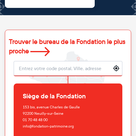
Trouver le bureau de la Fondation le plus
proche
Localisation
Siège de la Fondation
153 bis, avenue Charles de Gaulle
92200
Neuilly-sur-Seine
01 70 48 48 00
info@fondation-patrimoine.org