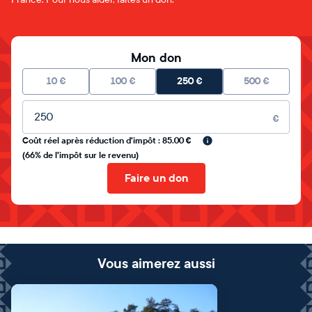
Mon don
10
€
100
€
250
€
500
€
Montant libre
€
Coût réel après réduction d'impôt : 85.00 €
(66% de l'impôt sur le revenu)
Faire un don
Vous aimerez aussi