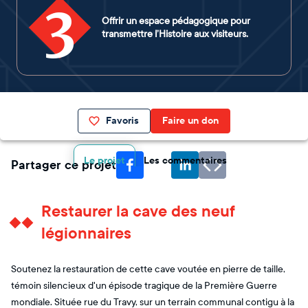
3
Offrir un espace pédagogique pour
transmettre l’Histoire aux visiteurs.
Favoris
Faire un don
Le projet
Les commentaires
Partager ce projet
Restaurer la cave des neuf
légionnaires
Soutenez la restauration de cette cave voutée en pierre de taille,
témoin silencieux d'un épisode tragique de la Première Guerre
mondiale. Située rue du Travy, sur un terrain communal contigu à la