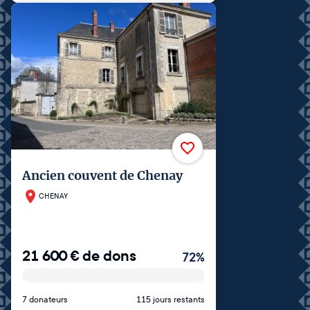
Ancien couvent de Chenay
CHENAY
21 600
€
de dons
72
%
7 donateurs
115 jours restants