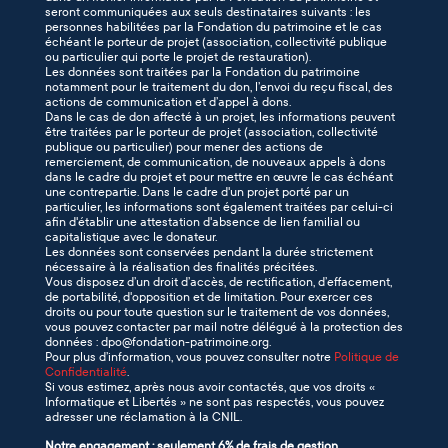
seront communiquées aux seuls destinataires suivants : les
personnes habilitées par la Fondation du patrimoine et le cas
échéant le porteur de projet (association, collectivité publique
ou particulier qui porte le projet de restauration).
Les données sont traitées par la Fondation du patrimoine
notamment pour le traitement du don, l’envoi du reçu fiscal, des
actions de communication et d’appel à dons.
Dans le cas de don affecté à un projet, les informations peuvent
être traitées par le porteur de projet (association, collectivité
publique ou particulier) pour mener des actions de
remerciement, de communication, de nouveaux appels à dons
dans le cadre du projet et pour mettre en œuvre le cas échéant
une contrepartie. Dans le cadre d'un projet porté par un
particulier, les informations sont également traitées par celui-ci
afin d'établir une attestation d'absence de lien familial ou
capitalistique avec le donateur.
Les données sont conservées pendant la durée strictement
nécessaire à la réalisation des finalités précitées.
Vous disposez d’un droit d’accès, de rectification, d’effacement,
de portabilité, d'opposition et de limitation. Pour exercer ces
droits ou pour toute question sur le traitement de vos données,
vous pouvez contacter par mail notre délégué à la protection des
données : dpo@fondation-patrimoine.org.
Pour plus d’information, vous pouvez consulter notre
Politique de
Confidentialité
.
Si vous estimez, après nous avoir contactés, que vos droits «
Informatique et Libertés » ne sont pas respectés, vous pouvez
adresser une réclamation à la CNIL.
Notre engagement : seulement 6% de frais de gestion