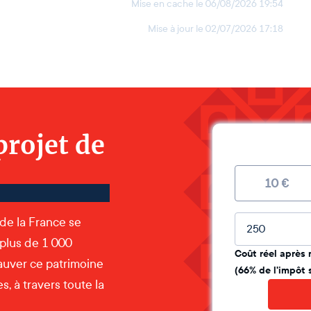
Mise en cache le
06/08/2026 19:54
Mise à jour le
02/07/2026 17:18
projet de
10
€
Montant lib
 de la France se
 plus de 1 000
Coût réel après 
auver ce patrimoine
(66% de l'impôt 
, à travers toute la