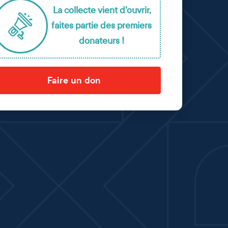
La collecte vient d'ouvrir,
faites partie des premiers
donateurs !
Faire un don