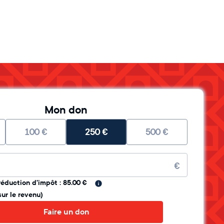
Mon don
100
€
250
€
500
€
re
€
réduction d'impôt : 85.00 €
sur le revenu)
Faire un don