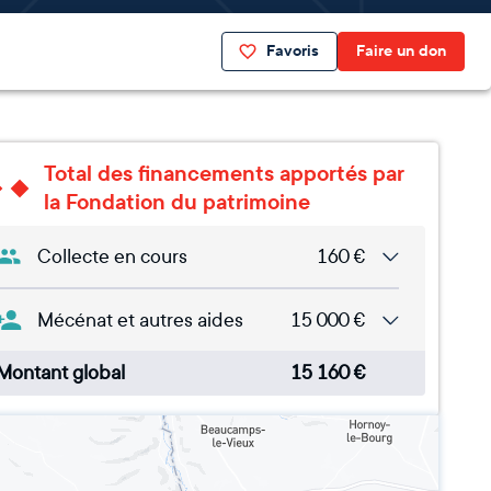
Favoris
Faire un don
Total des financements apportés par
la Fondation du patrimoine
Collecte en cours
160
€
Mécénat et autres aides
15 000
€
Montant global
15 160
€