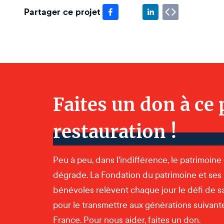
Partager ce projet
Faites un don à ce 
restauration !
Peu à peu, dans l'indifférence, le patrimoine
dégrade. La Fondation du patrimoine et ses
bénévoles relèvent chaque jour le défi de s
pour le transmettre aux générations suivantes
France. Pour nous aider, faites un don.