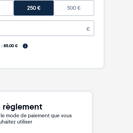
€
250
€
500
€
€
: 85.00 €
 règlement
r le mode de paiement que vous
haitez utiliser