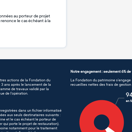
onnées au porteur de projet
je renonce le cas échéant à la
Notre engagement : seulement 6% de f
tres actions de la Fondation du
La Fondation du patrimoine s’engage à
de 3 ans après le lancement de la
recueillies nettes des frais de gestio
gramme de travaux validé par la
ue de l’opération.
9
en f
nregistrées dans un fichier informatisé
es aux seuls destinataires suivants :
ine et le cas échéant le porteur de
er qui porte le projet de restauration).
imoine notamment pour le traitement