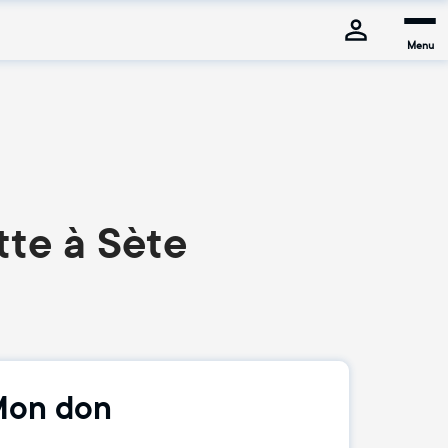
Menu
tte à Sète
on don