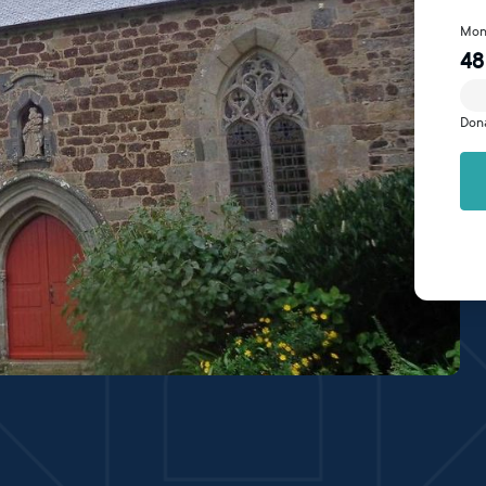
Mon
48
Don