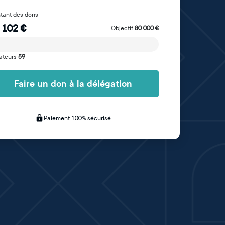
tant des dons
 102
€
Objectif
80 000
€
ateurs
59
Faire un don à la délégation
Paiement 100% sécurisé