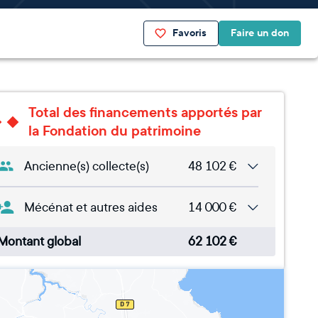
Favoris
Faire un don
Total des financements apportés par
la Fondation du patrimoine
Ancienne(s) collecte(s)
48 102
€
Mécénat et autres aides
14 000
€
Montant global
62 102
€