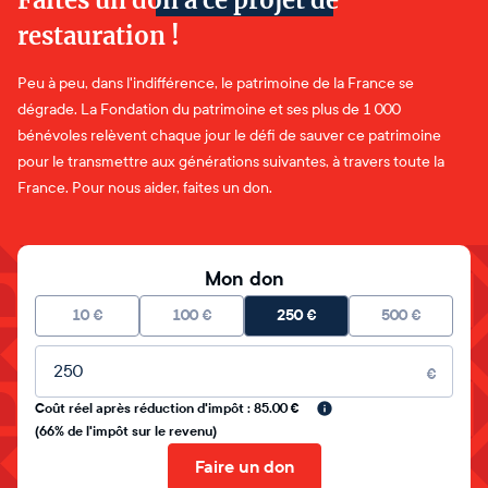
Faites un don à ce projet de
restauration !
Peu à peu, dans l'indifférence, le patrimoine de la France se
dégrade. La Fondation du patrimoine et ses plus de 1 000
bénévoles relèvent chaque jour le défi de sauver ce patrimoine
pour le transmettre aux générations suivantes, à travers toute la
France. Pour nous aider, faites un don.
Mon don
10
€
100
€
250
€
500
€
Montant libre
€
Coût réel après réduction d'impôt : 85.00 €
(66% de l'impôt sur le revenu)
Faire un don