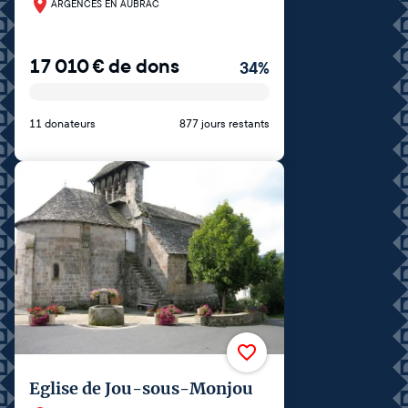
ARGENCES EN AUBRAC
17 010
€
de dons
34
%
11 donateurs
877 jours restants
Eglise de Jou-sous-Monjou