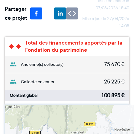
Mise en cache le
Partager
07/08/2026 15:40
ce projet
Mise à jour le
27/04/2026
14:05
Total des financements apportés par la
Fondation du patrimoine
75 670
€
Ancienne(s) collecte(s)
25 225
€
Collecte en cours
100 895
€
Montant global