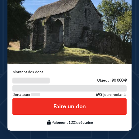
Montant des dons
Objectif
90 000
€
Donateurs
693
jours restants
Faire un don
Paiement 100% sécurisé