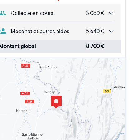
Collecte en cours
3 060
€
Mécénat et autres aides
5 640
€
Montant global
8 700
€