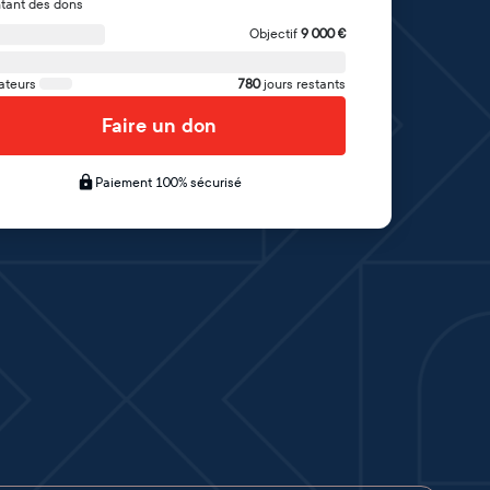
tant des dons
Objectif
9 000
€
ateurs
780
jours restants
Faire un don
Paiement 100% sécurisé