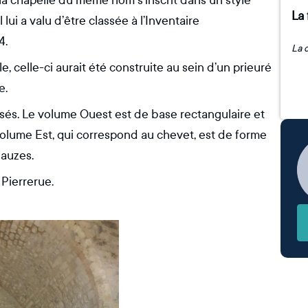
la chapelle du même nom s’inscrit dans un style
La 
 lui a valu d’être classée à l’Inventaire
4.
le, celle-ci aurait été construite au sein d’un prieuré
e.
és. Le volume Ouest est de base rectangulaire et
 volume Est, qui correspond au chevet, est de forme
lauzes.
 Pierrerue.