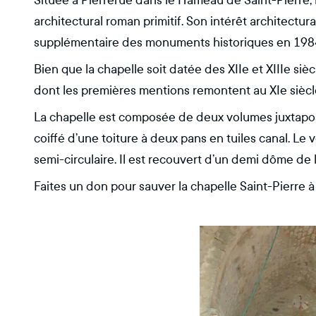
Située à Pierrerue dans le Hameau de Saint-Pierre, 
architectural roman primitif. Son intérêt architectural
supplémentaire des monuments historiques en 198
Bien que la chapelle soit datée des XIIe et XIIIe sièc
dont les premières mentions remontent au XIe siècl
La chapelle est composée de deux volumes juxtapos
coiffé d’une toiture à deux pans en tuiles canal. Le
semi-circulaire. Il est recouvert d’un demi dôme de 
Faites un don pour sauver la chapelle Saint-Pierre à