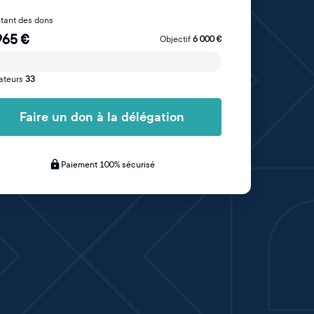
tant des dons
965
€
Objectif
6 000
€
ateurs
33
Faire un don à la délégation
Paiement 100% sécurisé