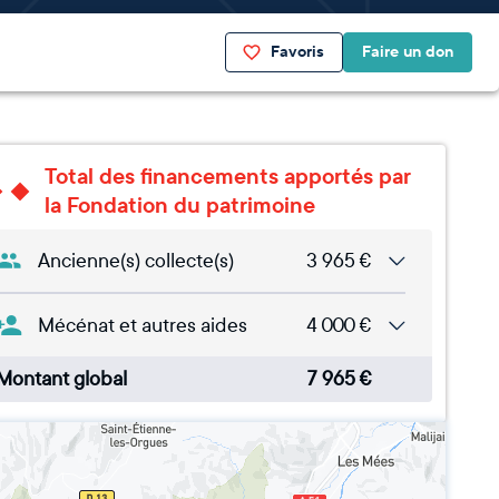
Favoris
Faire un don
Total des financements apportés par
la Fondation du patrimoine
Ancienne(s) collecte(s)
3 965
€
Mécénat et autres aides
4 000
€
Montant global
7 965
€