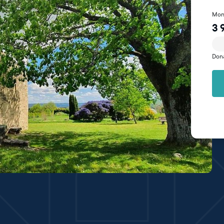
Mon
3 
Don