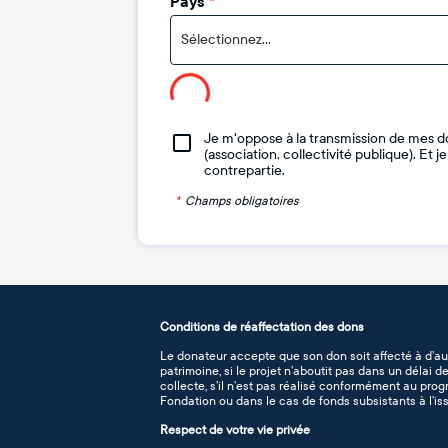
Pays
*
Sélectionnez...
Je m'oppose à la transmission de mes d
(association, collectivité publique). Et 
contrepartie.
*
Champs obligatoires
Conditions de réaffectation des dons
Le donateur accepte que son don soit affecté à d’au
patrimoine, si le projet n’aboutit pas dans un délai 
collecte, s’il n’est pas réalisé conformément au pro
Fondation ou dans le cas de fonds subsistants à l’iss
Respect de votre vie privée