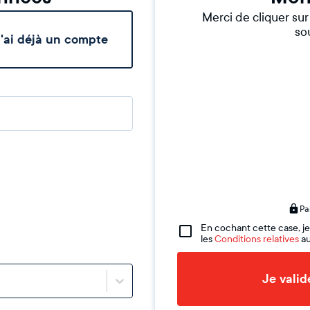
Merci de cliquer su
sou
'ai déjà un compte
Pa
En cochant cette case, je
les
Conditions relatives
au
Je vali