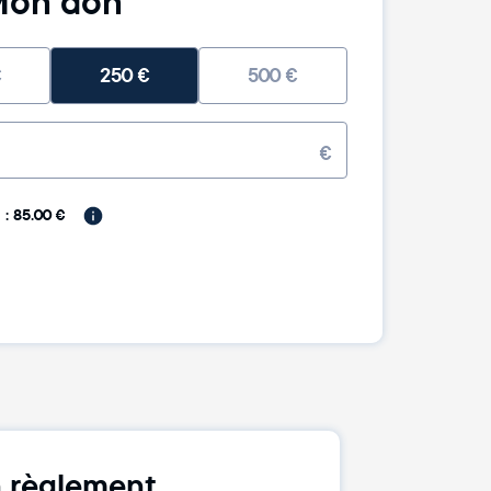
on don
€
250
€
500
€
€
: 85.00 €
 règlement