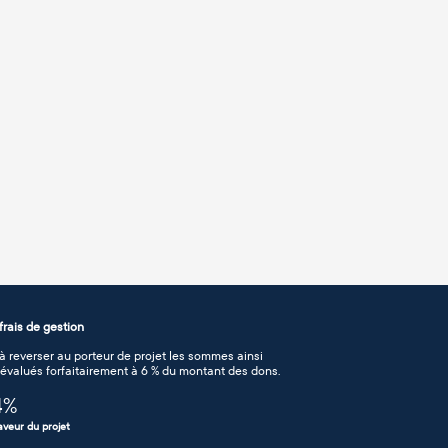
rais de gestion
 reverser au porteur de projet les sommes ainsi
n évalués forfaitairement à 6 % du montant des dons.
4
%
aveur du projet