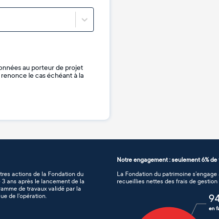
onnées au porteur de projet
je renonce le cas échéant à la
Notre engagement : seulement 6% de f
tres actions de la Fondation du
La Fondation du patrimoine s’engage à
de 3 ans après le lancement de la
recueillies nettes des frais de gestio
gramme de travaux validé par la
ue de l’opération.
9
en f