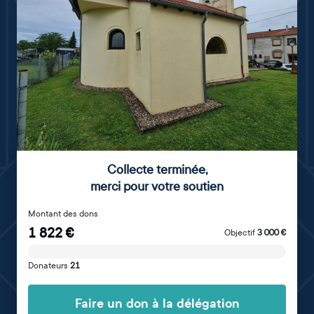
Collecte terminée
,
merci pour votre soutien
Montant des dons
1 822
€
Objectif
3 000
€
Donateurs
21
Faire un don à la délégation