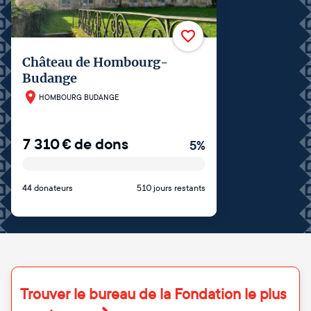
Château de Hombourg-
Budange
HOMBOURG BUDANGE
7 310
€
de dons
5
%
44 donateurs
510 jours restants
Trouver le bureau de la Fondation le plus