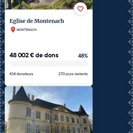
Eglise de Montenach
MONTENACH
48 002
€
de dons
48
%
434 donateurs
270 jours restants