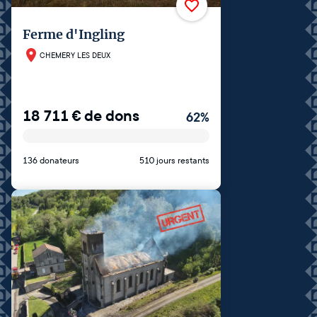
Ferme d'Ingling
CHEMERY LES DEUX
18 711
€
de dons
62
%
136 donateurs
510 jours restants