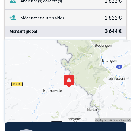
1 822
€
Ancienne(s) collecte(s)
1 822
€
Mécénat et autres aides
3 644
€
Montant global