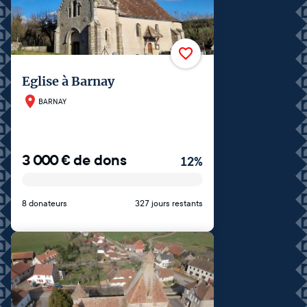
Eglise à Barnay
BARNAY
3 000
€
de dons
12
%
8 donateurs
327 jours restants