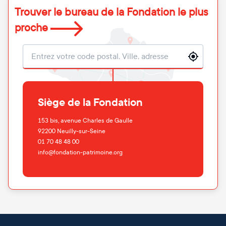
Trouver le bureau de la Fondation le plus
proche
Localisation
Siège de la Fondation
153 bis, avenue Charles de Gaulle
92200
Neuilly-sur-Seine
01 70 48 48 00
info@fondation-patrimoine.org