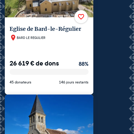
Eglise de Bard-le-Régulier
BARD LE REGULIER
26 619
€
de dons
88
%
45 donateurs
146 jours restants