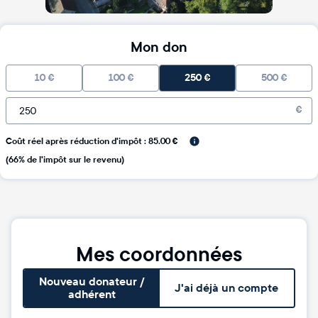
Mon don
10
€
100
€
250
€
500
€
€
Coût réel après réduction d'impôt : 85.00 €
(66% de l'impôt sur le revenu)
Mes coordonnées
Nouveau donateur /
J'ai déjà un compte
adhérent