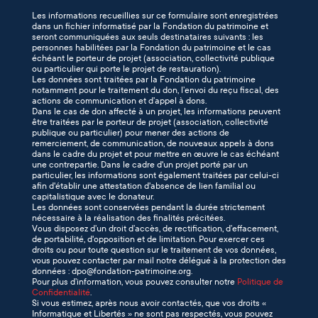
Les informations recueillies sur ce formulaire sont enregistrées
dans un fichier informatisé par la Fondation du patrimoine et
seront communiquées aux seuls destinataires suivants : les
personnes habilitées par la Fondation du patrimoine et le cas
échéant le porteur de projet (association, collectivité publique
ou particulier qui porte le projet de restauration).
Les données sont traitées par la Fondation du patrimoine
notamment pour le traitement du don, l’envoi du reçu fiscal, des
actions de communication et d’appel à dons.
Dans le cas de don affecté à un projet, les informations peuvent
être traitées par le porteur de projet (association, collectivité
publique ou particulier) pour mener des actions de
remerciement, de communication, de nouveaux appels à dons
dans le cadre du projet et pour mettre en œuvre le cas échéant
une contrepartie. Dans le cadre d'un projet porté par un
particulier, les informations sont également traitées par celui-ci
afin d'établir une attestation d'absence de lien familial ou
capitalistique avec le donateur.
Les données sont conservées pendant la durée strictement
nécessaire à la réalisation des finalités précitées.
Vous disposez d’un droit d’accès, de rectification, d’effacement,
de portabilité, d'opposition et de limitation. Pour exercer ces
droits ou pour toute question sur le traitement de vos données,
vous pouvez contacter par mail notre délégué à la protection des
données : dpo@fondation-patrimoine.org.
Pour plus d’information, vous pouvez consulter notre
Politique de
Confidentialité
.
Si vous estimez, après nous avoir contactés, que vos droits «
Informatique et Libertés » ne sont pas respectés, vous pouvez