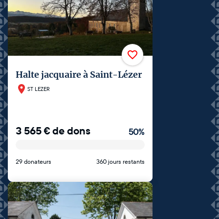
Halte jacquaire à Saint-Lézer
ST LEZER
3 565
€
de dons
50
%
29 donateurs
360 jours restants