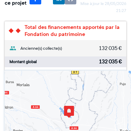
ce projet
Mise à jour le
28/05/2026
21:27
Total des financements apportés par la
Fondation du patrimoine
132 035
€
Ancienne(s) collecte(s)
132 035
€
Montant global