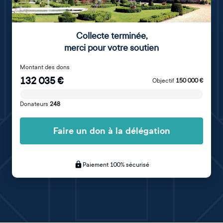
Collecte terminée
,
merci pour votre soutien
Montant des dons
132 035
€
Objectif
150 000
€
Donateurs
248
Faire un don à la délégation
Paiement 100% sécurisé