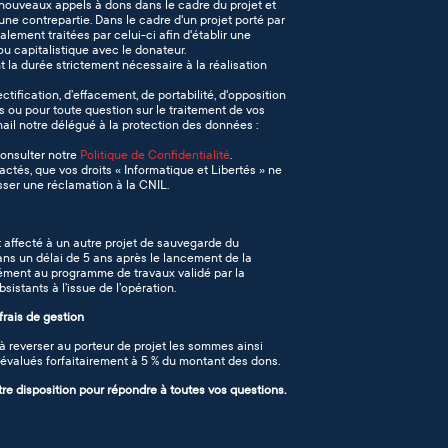
ouveaux appels à dons dans le cadre du projet et
ne contrepartie. Dans le cadre d'un projet porté par
galement traitées par celui-ci afin d'établir une
ou capitalistique avec le donateur.
la durée strictement nécessaire à la réalisation
ctification, d’effacement, de portabilité, d'opposition
ts ou pour toute question sur le traitement de vos
il notre délégué à la protection des données :
consulter notre
Politique de Confidentialité
.
actés, que vos droits « Informatique et Libertés » ne
ser une réclamation à la CNIL.
 affecté à un autre projet de sauvegarde du
 dans un délai de 5 ans après le lancement de la
rmément au programme de travaux validé par la
istants à l’issue de l’opération.
rais de gestion
 reverser au porteur de projet les sommes ainsi
n évalués forfaitairement à 5 % du montant des dons.
tre disposition pour répondre à toutes vos questions.