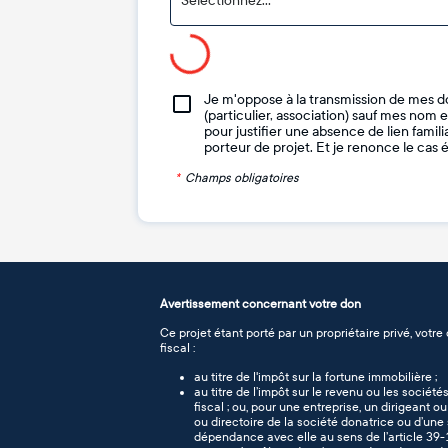
Sélectionnez...
Je m'oppose à la transmission de mes d
(particulier, association) sauf mes nom
pour justifier une absence de lien famili
porteur de projet. Et je renonce le cas 
*
Champs obligatoires
Avertissement concernant votre don
Ce projet étant porté par un propriétaire privé, votre
fiscal :
au titre de l'impôt sur la fortune immobilière ;
au titre de l’impôt sur le revenu ou les sociét
fiscal ; ou, pour une entreprise, un dirigeant 
ou directoire de la société donatrice ou d’une 
dépendance avec elle au sens de l’article 39-