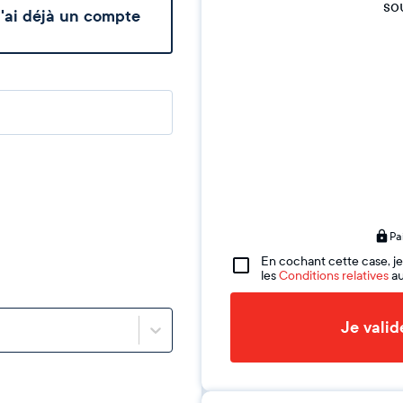
sou
'ai déjà un compte
Pa
En cochant cette case, je
les
Conditions relatives
au
Je vali