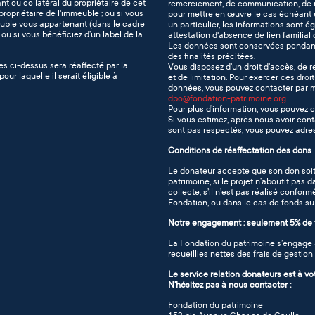
 ou collatéral du propriétaire de cet
remerciement, de communication, de n
ropriétaire de l'immeuble ; ou si vous
pour mettre en œuvre le cas échéant u
ble vous appartenant (dans le cadre
un particulier, les informations sont é
 ou si vous bénéficiez d’un label de la
attestation d'absence de lien familial 
Les données sont conservées pendant 
des finalités précitées.
es ci-dessus sera réaffecté par la
Vous disposez d’un droit d’accès, de re
ur laquelle il serait éligible à
et de limitation. Pour exercer ces droi
données, vous pouvez contacter par ma
dpo@fondation-patrimoine.org
.
Pour plus d’information, vous pouvez 
Si vous estimez, après nous avoir cont
sont pas respectés, vous pouvez adres
Conditions de réaffectation des dons
Le donateur accepte que son don soit
patrimoine, si le projet n’aboutit pas
collecte, s’il n’est pas réalisé confo
Fondation, ou dans le cas de fonds subs
Notre engagement : seulement 5% de f
La Fondation du patrimoine s’engage à
recueillies nettes des frais de gestio
Le service relation donateurs est à vo
N'hésitez pas à nous contacter :
Fondation du patrimoine