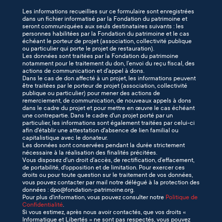
Les informations recueillies sur ce formulaire sont enregistrées
dans un fichier informatisé par la Fondation du patrimoine et
seront communiquées aux seuls destinataires suivants : les
personnes habilitées par la Fondation du patrimoine et le cas
échéant le porteur de projet (association, collectivité publique
ou particulier qui porte le projet de restauration).
Les données sont traitées par la Fondation du patrimoine
notamment pour le traitement du don, l’envoi du reçu fiscal, des
actions de communication et d’appel à dons.
Dans le cas de don affecté à un projet, les informations peuvent
être traitées par le porteur de projet (association, collectivité
publique ou particulier) pour mener des actions de
remerciement, de communication, de nouveaux appels à dons
dans le cadre du projet et pour mettre en œuvre le cas échéant
une contrepartie. Dans le cadre d'un projet porté par un
particulier, les informations sont également traitées par celui-ci
afin d'établir une attestation d'absence de lien familial ou
capitalistique avec le donateur.
Les données sont conservées pendant la durée strictement
nécessaire à la réalisation des finalités précitées.
Vous disposez d’un droit d’accès, de rectification, d’effacement,
de portabilité, d'opposition et de limitation. Pour exercer ces
droits ou pour toute question sur le traitement de vos données,
vous pouvez contacter par mail notre délégué à la protection des
données : dpo@fondation-patrimoine.org.
Pour plus d’information, vous pouvez consulter notre
Politique de
Confidentialité
.
Si vous estimez, après nous avoir contactés, que vos droits «
Informatique et Libertés » ne sont pas respectés, vous pouvez