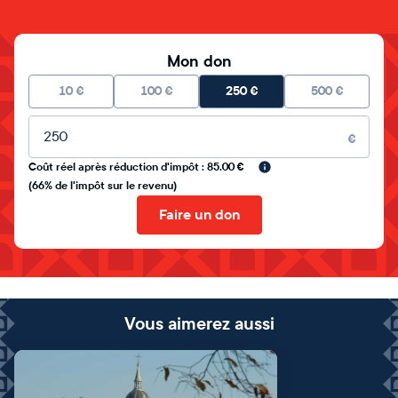
Mon don
10
€
100
€
250
€
500
€
Montant libre
€
Coût réel après réduction d'impôt : 85.00 €
(66% de l'impôt sur le revenu)
Faire un don
Vous aimerez aussi