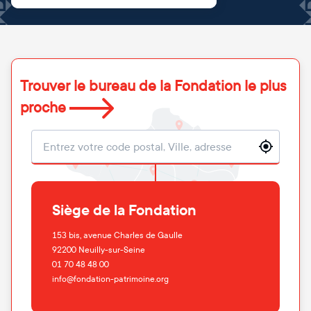
Trouver le bureau de la Fondation le plus
proche
Localisation
Siège de la Fondation
153 bis, avenue Charles de Gaulle
92200
Neuilly-sur-Seine
01 70 48 48 00
info@fondation-patrimoine.org