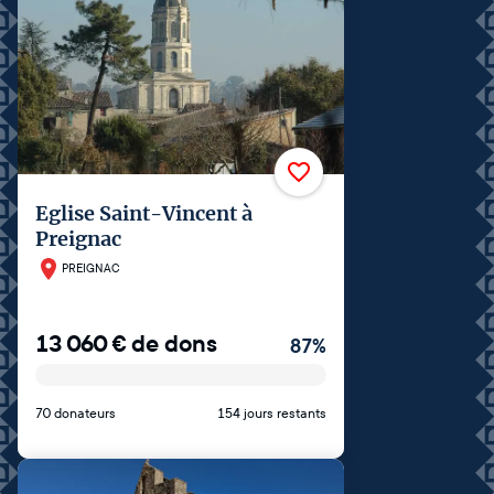
Eglise Saint-Vincent à
Preignac
PREIGNAC
13 060
€
de dons
87
%
70 donateurs
154 jours restants