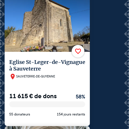
Eglise St-Leger-de-Vignague
à Sauveterre
SAUVETERRE-DE-GUYENNE
11 615
€
de dons
58
%
55 donateurs
154 jours restants