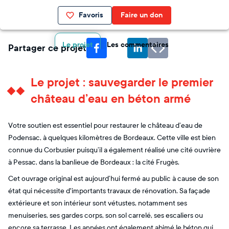
Favoris
Faire un don
Le projet
Les commentaires
Partager ce projet
Le projet : sauvegarder le premier
château d’eau en béton armé
Votre soutien est essentiel pour restaurer le château d’eau de
Podensac, à quelques kilomètres de Bordeaux. Cette ville est bien
connue du Corbusier puisqu’il a également réalisé une cité ouvrière
à Pessac, dans la banlieue de Bordeaux : la cité Frugès.
Cet ouvrage original est aujourd’hui fermé au public à cause de son
état qui nécessite d'importants travaux de rénovation. Sa façade
extérieure et son intérieur sont vétustes, notamment ses
menuiseries, ses gardes corps, son sol carrelé, ses escaliers ou
encore sa terrasse. Les années ont également abimé le béton qui