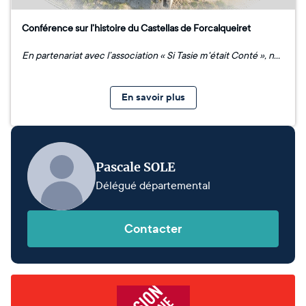
Conférence sur l’histoire du Castellas de Forcalqueiret
En partenariat avec l’association « Si Tasie m'était Conté », nous avons le plaisir de vous inviter à une Conférence sur l’histoire du Castellas de Forcalqueiret, suivie d’une présentation de l’association "Les Héritiers du Castellas" et d’un point de situation du dossier de réhabilitation, RDV le vendredi 19 avril 2024 à 18h à la Salle polyvalente Quartier des Négadisses à Ste Anastasie-sur-Issole. Conférencier : François Hesse, référent histoire des Héritiers du Castellas.
En savoir plus
Pascale SOLE
Délégué départemental
Contacter