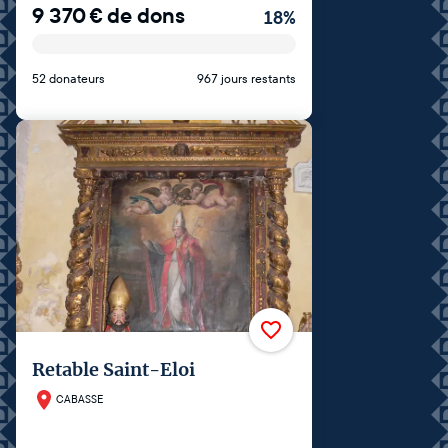
9 370
€
de dons
18
%
52 donateurs
967 jours restants
Retable Saint-Eloi
CABASSE