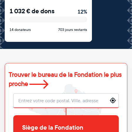
1 032
€
de dons
12
%
14 donateurs
703 jours restants
Trouver le bureau de la Fondation le plus
proche
Localisation
Siège de la Fondation