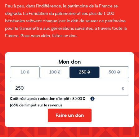
Peu à peu, dans l'indifférence, le patrimoine de la France se
dégrade. La Fondation du patrimoine et ses plus de 1 000
bénévoles relèvent chaque jour le défi de sauver ce patrimoine
pour le transmettre aux générations suivantes, à travers toute la
France. Pour nous aider, faites un don.
Mon don
10
€
100
€
250
€
500
€
Montant libre
€
Coût réel après réduction d'impôt : 85.00 €
(66% de l'impôt sur le revenu)
Faire un don