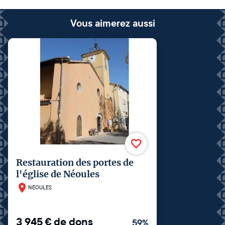
Vous aimerez aussi
Restauration des portes de
l'église de Néoules
NEOULES
3 945
€
de dons
59
%