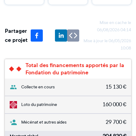
Mise en cache le
Partager
06/08/2026 04:14
ce projet
Mise à jour le
06/05/2026
10:08
Total des financements apportés par la
Fondation du patrimoine
15 130
€
Collecte en cours
160 000
€
Loto du patrimoine
29 700
€
Mécénat et autres aides