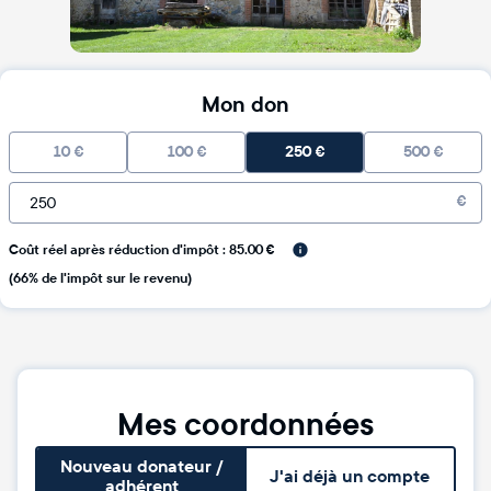
Mon don
10
€
100
€
250
€
500
€
€
Coût réel après réduction d'impôt : 85.00 €
(66% de l'impôt sur le revenu)
Mes coordonnées
Nouveau donateur /
J'ai déjà un compte
adhérent