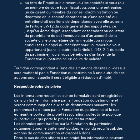
au titre de l’impôt sur le revenu ou les sociétés si vous (ou
un membre de votre foyer fiscal ; ou, pour une entreprise,
un dirigeant ou membre du conseil d’administration ou
directoire de la société donatrice ou d’une société qui
entretiendrait des liens de dépendance avec elle au sens
de l’article 39-12 du code général des impôt) êtes, ce
jusqu’au 4ème degré, ascendant, descendant ou collatéral
du propriétaire de cet immeuble ou d’un associé de la
société civile propriétaire de l'immeuble ; ou si vous
conduisez un appel au mécénat pour un immeuble vous
appartenant (dans le cadre de l’article L. 143-2-1 du code
du patrimoine) ; ou si vous bénéficiez d’un label de la
Fondation du patrimoine en cours de validité.
Tout don correspondant à l’une des situations décrites ci-dessus
sera réaffecté par la Fondation du patrimoine à une autre de ses
actions pour laquelle il serait éligible à réduction d’impôt.
Respect de votre vie privée
Les informations recueillies sur ce formulaire sont enregistrées
dans un fichier informatisé par la Fondation du patrimoine et
seront communiquées aux seuls destinataires suivants : les
personnes habilitées par la Fondation du patrimoine et le cas
échéant le porteur de projet (association, collectivité publique
ou particulier qui porte le projet de restauration).
Les données sont traitées par la Fondation du patrimoine
notamment pour le traitement du don, l’envoi du reçu fiscal, des
actions de communication et d’appel à dons.
Dans le cas de don affecté à un projet, les informations peuvent