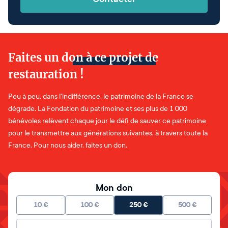
Faites un don à ce projet de
restauration !
Peu à peu, dans l'indifférence, le patrimoine de la France se
dégrade. La Fondation du patrimoine et ses plus de 1 000
bénévoles relèvent chaque jour le défi de sauver ce patrimoine
pour le transmettre aux générations suivantes, à travers toute la
France. Pour nous aider, faites un don.
Mon don
10
€
100
€
250
€
500
€
Montant libre