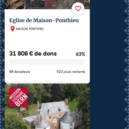
Eglise de Maison-Ponthieu
MAISON PONTHIEU
31 808
€
de dons
63
%
88 donateurs
522 jours restants