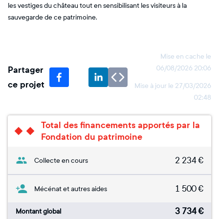
les vestiges du château tout en sensibilisant les visiteurs à la
sauvegarde de ce patrimoine.
Mise en cache le
Partager
06/08/2026 20:06
ce projet
Mise à jour le
27/03/2026
02:48
Total des financements apportés par la
Fondation du patrimoine
2 234
€
Collecte en cours
1 500
€
Mécénat et autres aides
3 734
€
Montant global