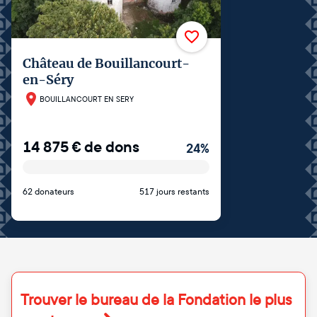
Château de Bouillancourt-
en-Séry
BOUILLANCOURT EN SERY
14 875
€
de dons
24
%
62 donateurs
517 jours restants
Trouver le bureau de la Fondation le plus