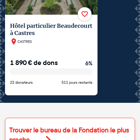
Hôtel particulier Beaudecourt
à Castres
CASTRES
1 890
€
de dons
6
%
22 donateurs
511 jours restants
Trouver le bureau de la Fondation le plus