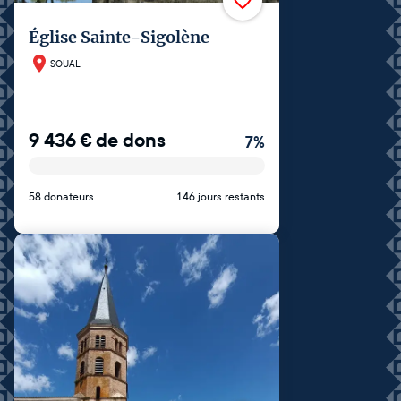
Église Sainte-Sigolène
SOUAL
9 436
€
de dons
7
%
58 donateurs
146 jours restants