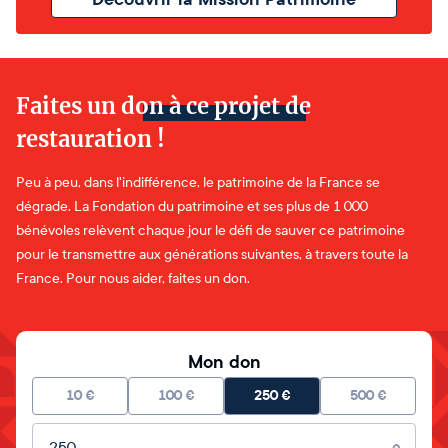
Faites un don à ce projet de
restauration !
Peu à peu, dans l'indifférence, le patrimoine de la France se
dégrade. La Fondation du patrimoine et ses plus de 1 000
bénévoles relèvent chaque jour le défi de sauver ce patrimoine
pour le transmettre aux générations suivantes, à travers toute la
France. Pour nous aider, faites un don.
Mon don
10
€
100
€
250
€
500
€
Montant libre