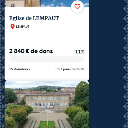
Eglise de LEMPAUT
LEMPAUT
2 840
€
de dons
11
%
19 donateurs
327 jours restants