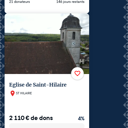
21 donateurs
146 jours restants
Eglise de Saint-Hilaire
ST HILAIRE
2 110
€
de dons
4
%