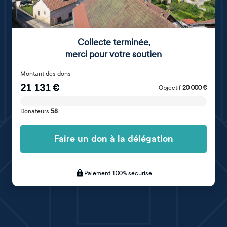
Collecte terminée
,
merci pour votre soutien
Montant des dons
21 131
€
Objectif
20 000
€
Donateurs
58
Faire un don à la délégation
Paiement 100% sécurisé