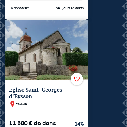
16 donateurs
541 jours restants
Eglise Saint-Georges
d'Eysson
EYSSON
11 580
€
de dons
14
%