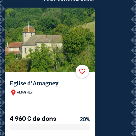
Eglise d'Amagney
AMAGNEY
4 960
€
de dons
20
%