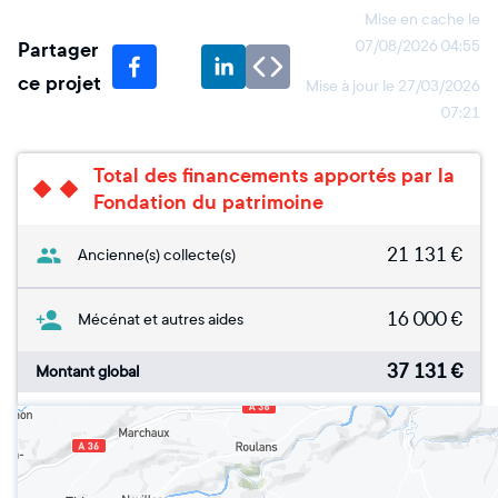
Mise en cache le
Partager
07/08/2026 04:55
ce projet
Mise à jour le
27/03/2026
07:21
Total des financements apportés par la
Fondation du patrimoine
21 131
€
Ancienne(s) collecte(s)
16 000
€
Mécénat et autres aides
37 131
€
Montant global