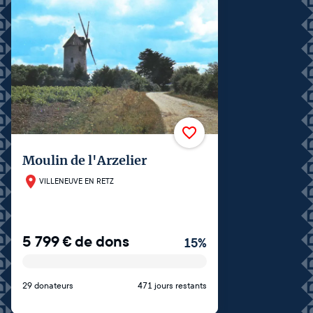
Moulin de l'Arzelier
VILLENEUVE EN RETZ
5 799
€
de dons
15
%
29 donateurs
471 jours restants