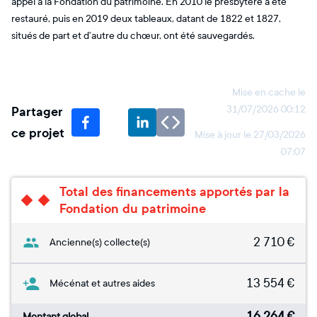
appel à la Fondation du patrimoine. En 2010 le presbytère a été
restauré, puis en 2019 deux tableaux, datant de 1822 et 1827,
situés de part et d’autre du chœur, ont été sauvegardés.
Mise en cache le
Partager
31/07/2026 00:12
ce projet
Mise à jour le
27/03/2026
07:07
Total des financements apportés par la
Fondation du patrimoine
2 710
€
Ancienne(s) collecte(s)
13 554
€
Mécénat et autres aides
16 264
€
Montant global