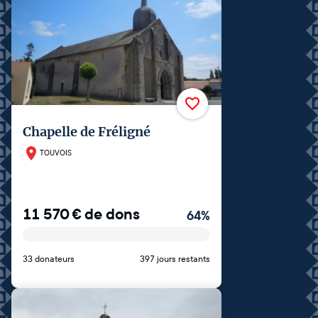
Chapelle de Fréligné
TOUVOIS
11 570
€
de dons
64
%
33 donateurs
397 jours restants