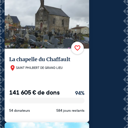
La chapelle du Chaffault
SAINT PHILBERT DE GRAND LIEU
141 605
€
de dons
94
%
54 donateurs
584 jours restants