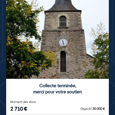
Collecte terminée
,
merci pour votre soutien
Montant des dons
2 710
€
Objectif
30 000
€