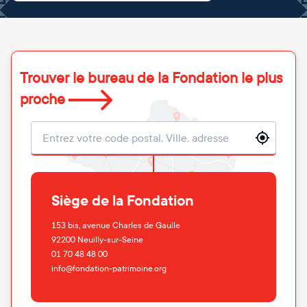
Trouver le bureau de la Fondation le plus
proche
Localisation
Siège de la Fondation
153 bis, avenue Charles de Gaulle
92200
Neuilly-sur-Seine
01 70 48 48 00
info@fondation-patrimoine.org