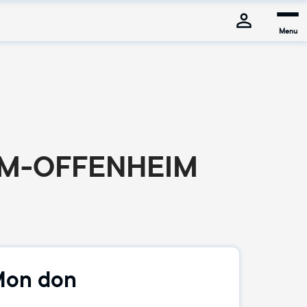
Menu
IM-OFFENHEIM
on don