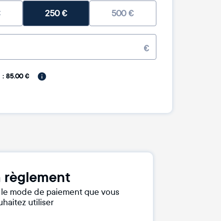
€
250
€
500
€
€
: 85.00 €
 règlement
r le mode de paiement que vous
haitez utiliser