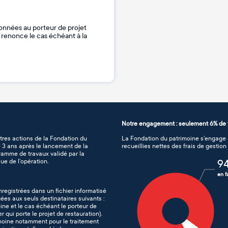
onnées au porteur de projet
je renonce le cas échéant à la
Notre engagement : seulement 6% de f
tres actions de la Fondation du
La Fondation du patrimoine s’engage à
de 3 ans après le lancement de la
recueillies nettes des frais de gestio
gramme de travaux validé par la
ue de l’opération.
9
en f
nregistrées dans un fichier informatisé
es aux seuls destinataires suivants :
ine et le cas échéant le porteur de
er qui porte le projet de restauration).
imoine notamment pour le traitement