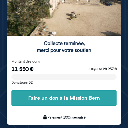
Collecte terminée
,
merci pour votre soutien
Montant des dons
11 550
€
Objectif
28 957
€
Donateurs
52
Faire un don à la Mission Bern
Paiement 100% sécurisé