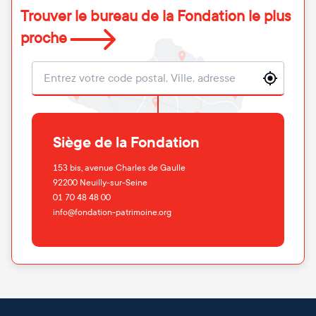
Trouver le bureau de la Fondation le plus
proche
Localisation
Siège de la Fondation
153 bis, avenue Charles de Gaulle
92200
Neuilly-sur-Seine
01 70 48 48 00
info@fondation-patrimoine.org