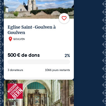
Eglise Saint-Goulven à
Goulven
GOULVEN
500
€
de dons
2
%
3 donateurs
1066 jours restants