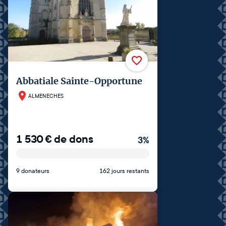
Abbatiale Sainte-Opportune
ALMENECHES
1 530
€
de dons
3
%
9 donateurs
162 jours restants