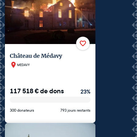
Château de Médavy
MEDAVY
117 518
€
de dons
23
%
300 donateurs
793 jours restants