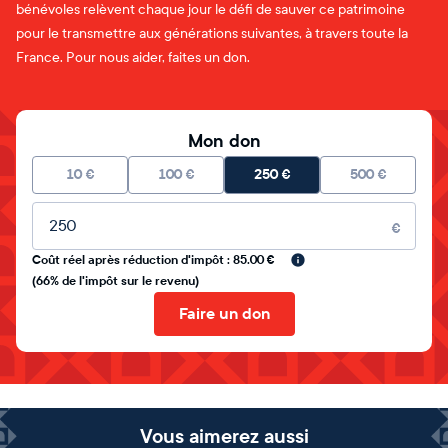
bénévoles relèvent chaque jour le défi de sauver ce patrimoine
pour le transmettre aux générations suivantes, à travers toute la
France. Pour nous aider, faites un don.
Mon don
10
€
100
€
250
€
500
€
Montant libre
€
Coût réel après réduction d'impôt : 85.00 €
(66% de l'impôt sur le revenu)
Faire un don
Vous aimerez aussi