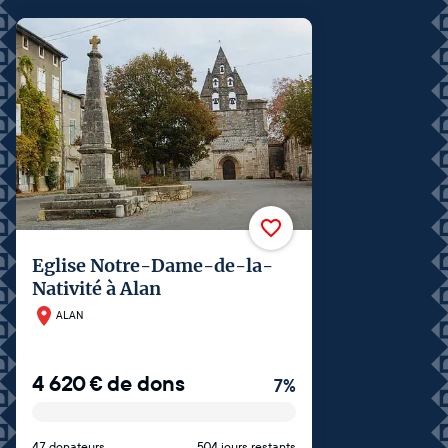
Eglise Notre-Dame-de-la-
Nativité à Alan
ALAN
4 620
€
de dons
7
%
47 donateurs
504 jours restants