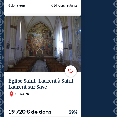
8 donateurs
614 jours restants
Église Saint-Laurent à Saint-
Laurent sur Save
ST LAURENT
19 720
€
de dons
39
%