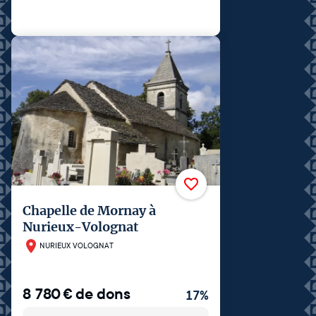
Chapelle de Mornay à
Nurieux-Volognat
NURIEUX VOLOGNAT
8 780
€
de dons
17
%