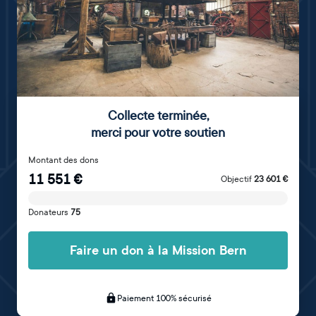
Collecte terminée
,
merci pour votre soutien
Montant des dons
11 551
€
Objectif
23 601
€
Donateurs
75
Faire un don à la Mission Bern
Paiement 100% sécurisé