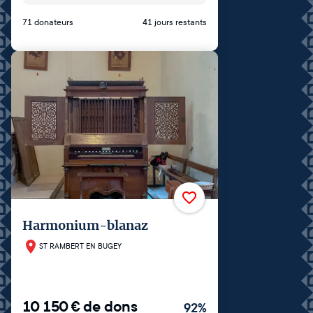
71 donateurs
41 jours restants
Harmonium-blanaz
ST RAMBERT EN BUGEY
10 150
€
de dons
92
%