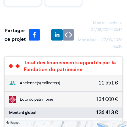
Mise en cache le
Partager
07/08/2026 00:44
ce projet
Mise à jour le
27/03/2026
06:39
Total des financements apportés par la
Fondation du patrimoine
11 551
€
Ancienne(s) collecte(s)
134 000
€
Loto du patrimoine
136 413
€
Montant global