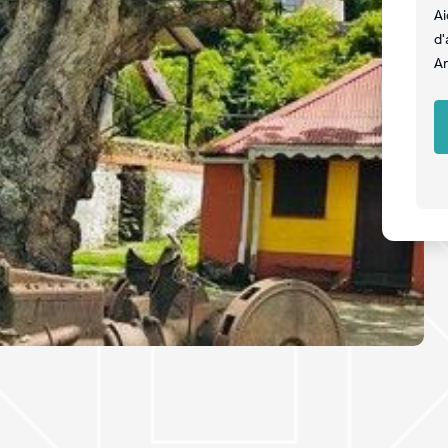
Ai
d'
An