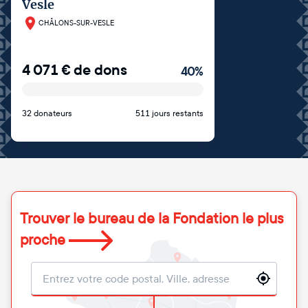
Vesle​
CHÂLONS-SUR-VESLE
4 071
€
de dons
40
%
32 donateurs
511 jours restants
Trouver le bureau de la Fondation le plus
proche
Localisation