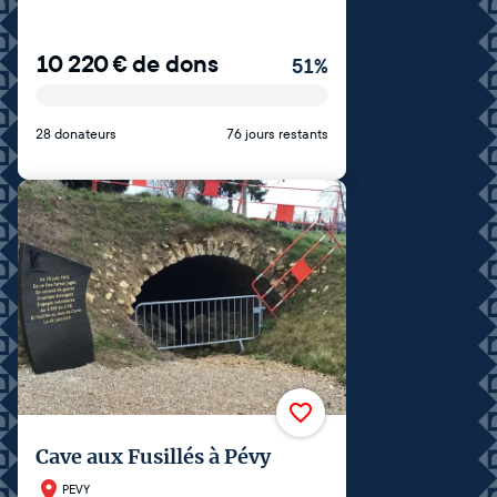
10 220
€
de dons
51
%
28 donateurs
76 jours restants
Cave aux Fusillés à Pévy
PEVY