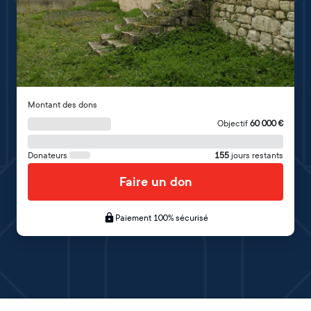
Montant des dons
Objectif
60 000
€
Donateurs
155
jours restants
Faire un don
Paiement 100% sécurisé