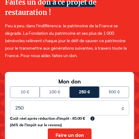
Faites un don à ce projet de
restauration !
Peu à peu, dans l'indifférence, le patrimoine de la France se
dégrade. La Fondation du patrimoine et ses plus de 1 000
bénévoles relèvent chaque jour le défi de sauver ce patrimoine
pour le transmettre aux générations suivantes, à travers toute la
France. Pour nous aider, faites un don.
Mon don
10
€
100
€
250
€
500
€
Montant libre
€
Coût réel après réduction d'impôt : 85.00 €
(66% de l'impôt sur le revenu)
Faire un don