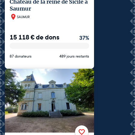
Chateau de la reine de Sicile à
Saumur
SAUMUR
15 118
€
de dons
37
%
87 donateurs
489 jours restants