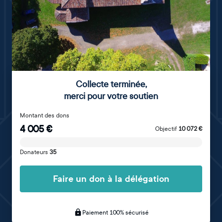
Collecte terminée
,
merci pour votre soutien
Montant des dons
4 005
€
Objectif
10 072
€
Donateurs
35
Faire un don à la délégation
Paiement 100% sécurisé