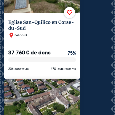
Eglise San-Quilico en Corse-
du-Sud
BALOGNA
37 760
€
de dons
75
%
206 donateurs
470 jours restants