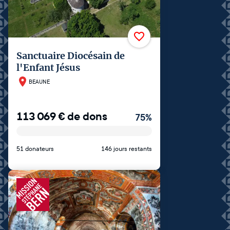
Sanctuaire Diocésain de
l'Enfant Jésus
BEAUNE
113 069
€
de dons
75
%
51 donateurs
146 jours restants