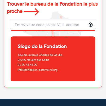
Trouver le bureau de la Fondation le plus
proche
Localisation
Siège de la Fondation
153 bis, avenue Charles de Gaulle
92200
Neuilly-sur-Seine
01 70 48 48 00
info@fondation-patrimoine.org