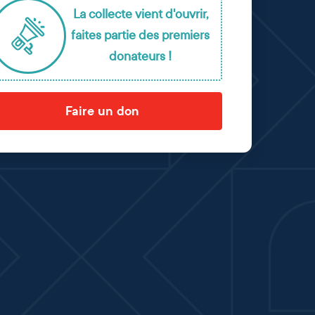
La collecte vient d'ouvrir,
faites partie des premiers
donateurs !
Faire un don