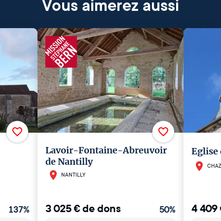
Vous aimerez aussi
Lavoir-Fontaine-Abreuvoir
Eglise
de Nantilly
CHAZ
NANTILLY
3 025
€
de dons
4 409
137
%
50
%