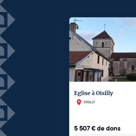
Eglise à Oisilly
OISILLY
5 507
€
de dons