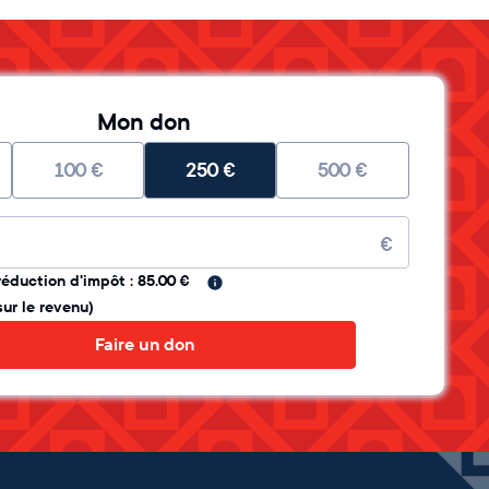
Mon don
100
€
250
€
500
€
re
€
réduction d'impôt : 85.00 €
sur le revenu)
Faire un don