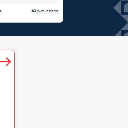
s
183 jours restants