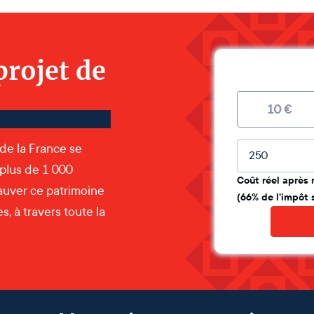
projet de
10
€
Montant lib
 de la France se
 plus de 1 000
Coût réel après 
auver ce patrimoine
(66% de l'impôt 
, à travers toute la