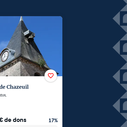
 de Chazeuil
EUIL
€
de dons
17
%