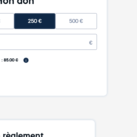
on don
€
250
€
500
€
€
: 85.00 €
 règlement