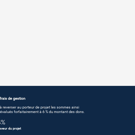
rais de gestion
 reverser au porteur de projet les sommes ainsi
n évalués forfaitairement à 6 % du montant des dons.
4
%
aveur du projet