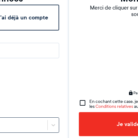
Merci de cliquer su
sou
'ai déjà un compte
Pa
En cochant cette case, je
les
Conditions relatives
au
Je vali