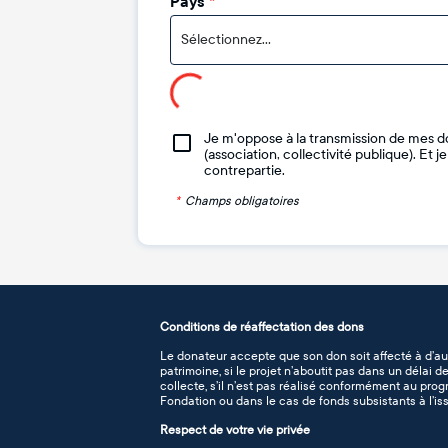
Pays
*
Sélectionnez...
Je m'oppose à la transmission de mes d
(association, collectivité publique). Et 
contrepartie.
*
Champs obligatoires
Conditions de réaffectation des dons
Le donateur accepte que son don soit affecté à d’au
patrimoine, si le projet n’aboutit pas dans un délai 
collecte, s’il n’est pas réalisé conformément au pro
Fondation ou dans le cas de fonds subsistants à l’iss
Respect de votre vie privée