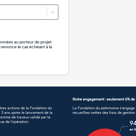
onnées au porteur de projet
je renonce le cas échéant à la
Notre engagement : seulement 6% de f
tres actions de la Fondation du
La Fondation du patrimoine s’engage à
de 3 ans après le lancement de la
recueillies nettes des frais de gestio
gramme de travaux validé par la
ue de l’opération.
9
en f