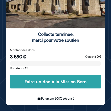
Collecte terminée
,
merci pour votre soutien
Montant des dons
3 590
€
Objectif
0
€
Donateurs
13
Faire un don à la Mission Bern
Paiement 100% sécurisé