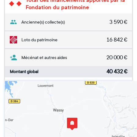
Total des financements apportés par la
Fondation du patrimoine
3 590
€
Ancienne(s) collecte(s)
16 842
€
Loto du patrimoine
20 000
€
Mécénat et autres aides
40 432
€
Montant global