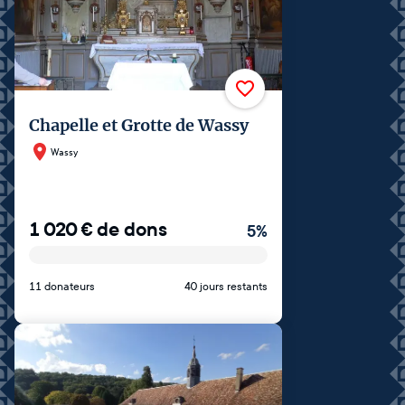
Chapelle et Grotte de Wassy
Wassy
1 020
€
de dons
5
%
11 donateurs
40 jours restants