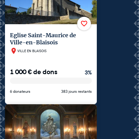
Eglise Saint-Maurice de
Ville-en-Blaisois
VILLE EN BLAISOIS
1 000
€
de dons
3
%
6 donateurs
383 jours restants