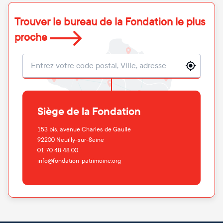
Trouver le bureau de la Fondation le plus
proche
Localisation
Siège de la Fondation
153 bis, avenue Charles de Gaulle
92200
Neuilly-sur-Seine
01 70 48 48 00
info@fondation-patrimoine.org