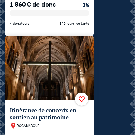
1 860
€
de dons
3
%
4 donateurs
146 jours restants
Itinérance de concerts en
soutien au patrimoine
ROCAMADOUR