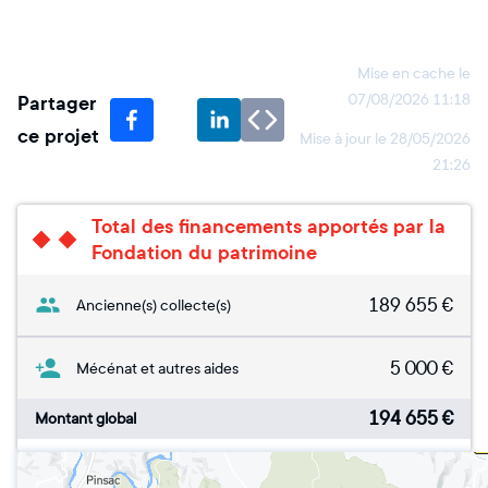
Mise en cache le
Partager
07/08/2026 11:18
ce projet
Mise à jour le
28/05/2026
21:26
Total des financements apportés par la
Fondation du patrimoine
189 655
€
Ancienne(s) collecte(s)
5 000
€
Mécénat et autres aides
194 655
€
Montant global