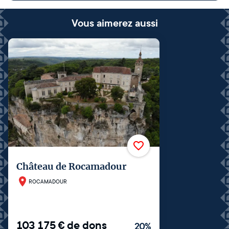
Vous aimerez aussi
Château de Rocamadour
ROCAMADOUR
103 175
€
de dons
20
%