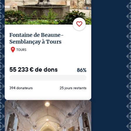
Fontaine de Beaune-
Semblançay à Tours
TOURS
55 233
€
de dons
86
%
394 donateurs
25 jours restants