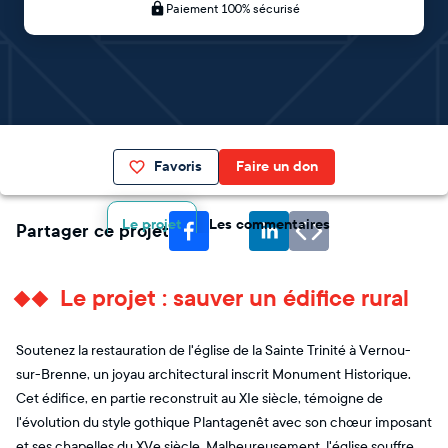
Paiement 100% sécurisé
Favoris
Faire un don
Le projet
Les commentaires
Partager ce projet
Le projet : sauver un édifice rural
Soutenez la restauration de l'église de la Sainte Trinité à Vernou-
sur-Brenne, un joyau architectural inscrit Monument Historique.
Cet édifice, en partie reconstruit au XIe siècle, témoigne de
l'évolution du style gothique Plantagenêt avec son chœur imposant
et ses chapelles du XVe siècle. Malheureusement, l'église souffre