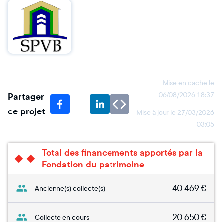
Mise en cache le
Partager
06/08/2026 18:37
ce projet
Mise à jour le
27/03/2026
03:05
Total des financements apportés par la
Fondation du patrimoine
40 469
€
Ancienne(s) collecte(s)
20 650
€
Collecte en cours