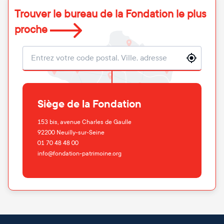
Trouver le bureau de la Fondation le plus
proche
Localisation
Siège de la Fondation
153 bis, avenue Charles de Gaulle
92200
Neuilly-sur-Seine
01 70 48 48 00
info@fondation-patrimoine.org