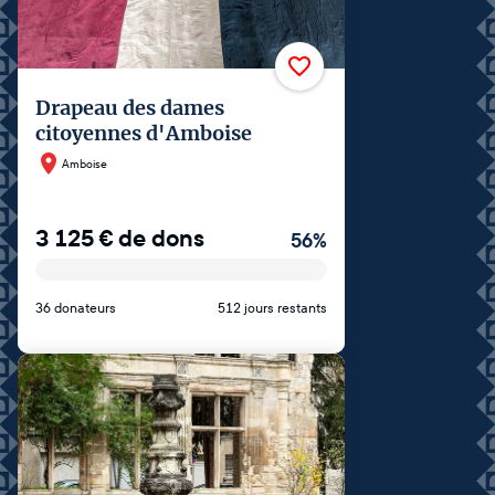
Drapeau des dames
citoyennes d'Amboise
Amboise
3 125
€
de dons
56
%
36 donateurs
512 jours restants