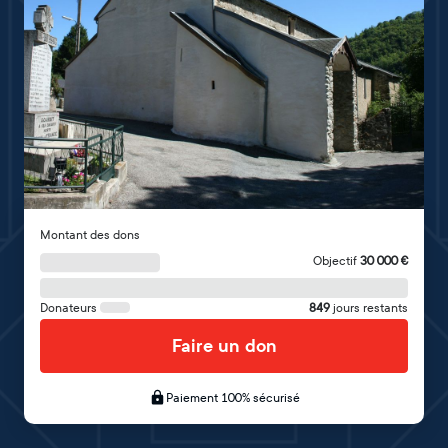
Montant des dons
Objectif
30 000
€
Donateurs
849
jours restants
Faire un don
Paiement 100% sécurisé