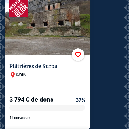
Plâtrières de Surba
SURBA
3 794
€
de dons
37
%
41 donateurs