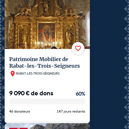
Patrimoine Mobilier de
Rabat-les-Trois-Seigneurs
RABAT-LES-TROIS-SEIGNEURS
9 090
€
de dons
60
%
46 donateurs
147 jours restants