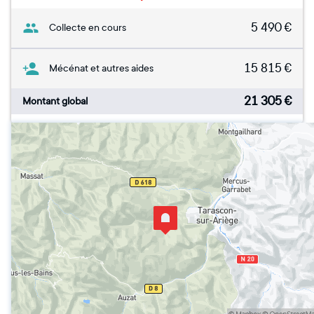
5 490
€
Collecte en cours
15 815
€
Mécénat et autres aides
21 305
€
Montant global