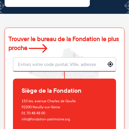
Trouver le bureau de la Fondation le plus
proche
Localisation
Siège de la Fondation
153 bis, avenue Charles de Gaulle
92200
Neuilly-sur-Seine
01 70 48 48 00
info@fondation-patrimoine.org