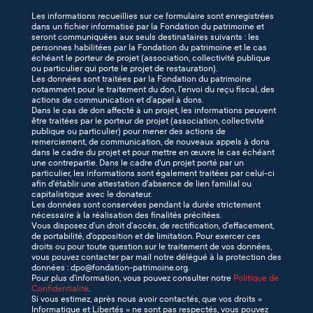
Les informations recueillies sur ce formulaire sont enregistrées
dans un fichier informatisé par la Fondation du patrimoine et
seront communiquées aux seuls destinataires suivants : les
personnes habilitées par la Fondation du patrimoine et le cas
échéant le porteur de projet (association, collectivité publique
ou particulier qui porte le projet de restauration).
Les données sont traitées par la Fondation du patrimoine
notamment pour le traitement du don, l’envoi du reçu fiscal, des
actions de communication et d’appel à dons.
Dans le cas de don affecté à un projet, les informations peuvent
être traitées par le porteur de projet (association, collectivité
publique ou particulier) pour mener des actions de
remerciement, de communication, de nouveaux appels à dons
dans le cadre du projet et pour mettre en œuvre le cas échéant
une contrepartie. Dans le cadre d'un projet porté par un
particulier, les informations sont également traitées par celui-ci
afin d'établir une attestation d'absence de lien familial ou
capitalistique avec le donateur.
Les données sont conservées pendant la durée strictement
nécessaire à la réalisation des finalités précitées.
Vous disposez d’un droit d’accès, de rectification, d’effacement,
de portabilité, d'opposition et de limitation. Pour exercer ces
droits ou pour toute question sur le traitement de vos données,
vous pouvez contacter par mail notre délégué à la protection des
données : dpo@fondation-patrimoine.org.
Pour plus d’information, vous pouvez consulter notre
Politique de
Confidentialité
.
Si vous estimez, après nous avoir contactés, que vos droits «
Informatique et Libertés » ne sont pas respectés, vous pouvez