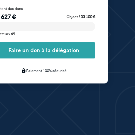
tant des dons
 627
€
Objectif
33 100
€
ateurs
69
Faire un don à la délégation
Paiement 100% sécurisé