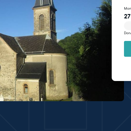
Mon
27
Don