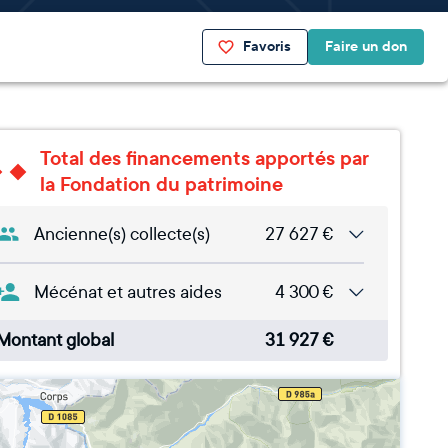
Favoris
Faire un don
Total des financements apportés par
la Fondation du patrimoine
Ancienne(s) collecte(s)
27 627
€
Mécénat et autres aides
4 300
€
Montant global
31 927
€