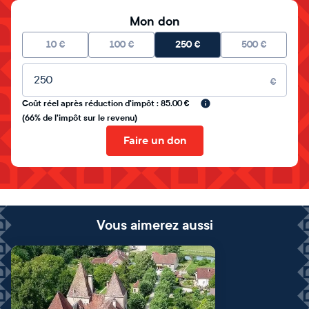
Mon don
10
€
100
€
250
€
500
€
Montant libre
€
Coût réel après réduction d'impôt : 85.00 €
(66% de l'impôt sur le revenu)
Faire un don
Vous aimerez aussi