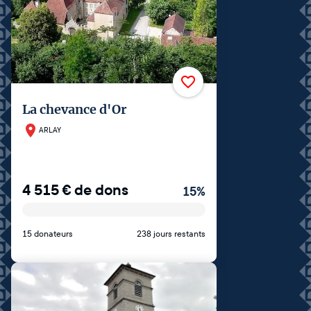
La chevance d'Or
ARLAY
4 515
€
de dons
15
%
15 donateurs
238 jours restants