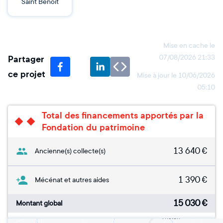
Saint Benoit
Mise en cache le
Partager
07/08/2026 21:33
ce projet
Mise à jour le
10/06/2026
05:10
Total des financements apportés par la
Fondation du patrimoine
13 640
€
Ancienne(s) collecte(s)
1 390
€
Mécénat et autres aides
15 030
€
Montant global