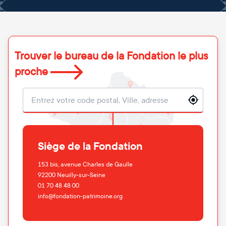
Trouver le bureau de la Fondation le plus
proche
Localisation
Siège de la Fondation
153 bis, avenue Charles de Gaulle
92200
Neuilly-sur-Seine
01 70 48 48 00
info@fondation-patrimoine.org