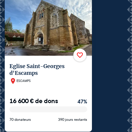
Eglise Saint-Georges
d'Escamps
ESCAMPS
16 600
€
de dons
47
%
70 donateurs
390 jours restants