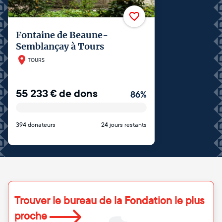
Fontaine de Beaune-
Semblançay à Tours
TOURS
55 233
€
de dons
86
%
394 donateurs
24 jours restants
Trouver le bureau de la Fondation le plus
proche