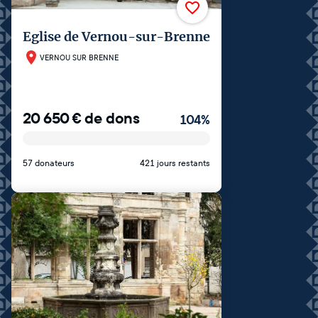
Eglise de Vernou-sur-Brenne
VERNOU SUR BRENNE
20 650
€
de dons
104
%
57 donateurs
421 jours restants